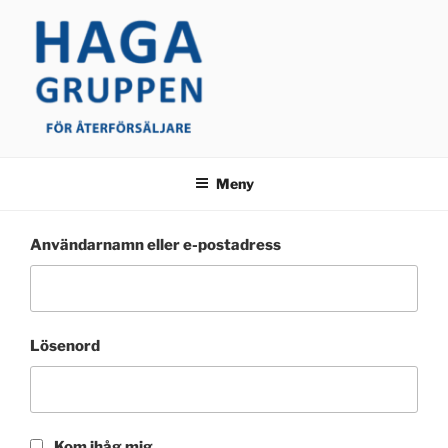
Hoppa
till
innehåll
Meny
Användarnamn eller e-postadress
Lösenord
Kom ihåg mig